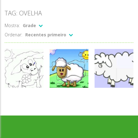
TAG: OVELHA
Mostra:
Grade
Ordenar:
Recentes primeiro
Desenvolvido por Jogos da Escola | sitejogosdaescola@gmail.com
Quebra-
Quebra-
Colorir
cabeça
cabeça
Colorir ovelha
Ovelha I
Ovelha