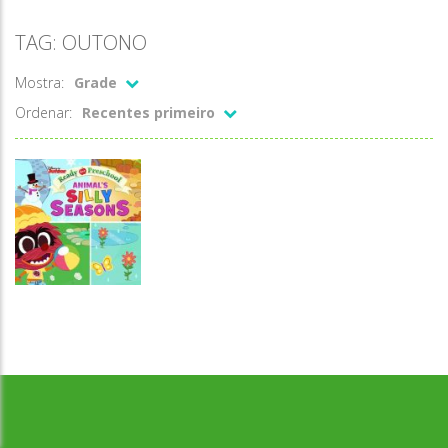
TAG: OUTONO
Mostra:
Grade
Ordenar:
Recentes primeiro
Passatempo
Muppet
Desenvolvido por Jogos da Escola | sitejogosdaescola@gmail.com
Babies: Animal
Silly Seasons