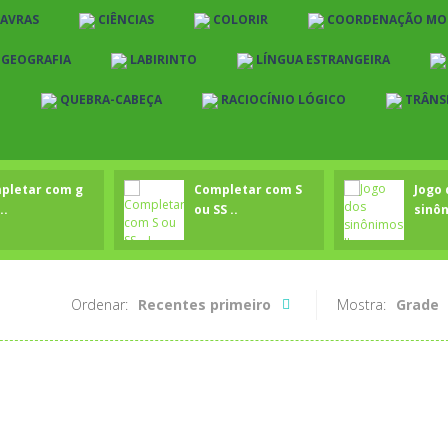
LAVRAS
CIÊNCIAS
COLORIR
COORDENAÇÃO MO
E GEOGRAFIA
LABIRINTO
LÍNGUA ESTRANGEIRA
O
QUEBRA-CABEÇA
RACIOCÍNIO LÓGICO
TRÂNS
pletar com g
Completar com S
Jogo 
..
ou SS ..
sinôn
Ordenar:
Recentes primeiro
Mostra:
Grade