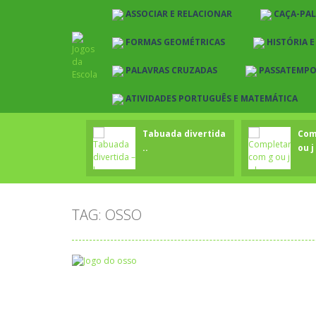
ASSOCIAR E RELACIONAR
CAÇA-PA
FORMAS GEOMÉTRICAS
HISTÓRIA 
PALAVRAS CRUZADAS
PASSATEMP
ATIVIDADES PORTUGUÊS E MATEMÁTICA
Tabuada divertida
Com
..
ou j 
TAG: OSSO