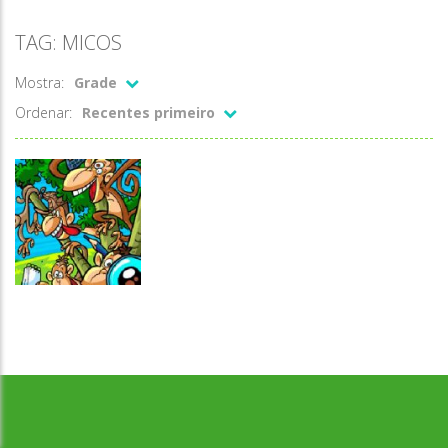
TAG: MICOS
Mostra:
Grade
Ordenar:
Recentes primeiro
Memória
Memória dos
Desenvolvido por Jogos da Escola | sitejogosdaescola@gmail.com
micos
malucos