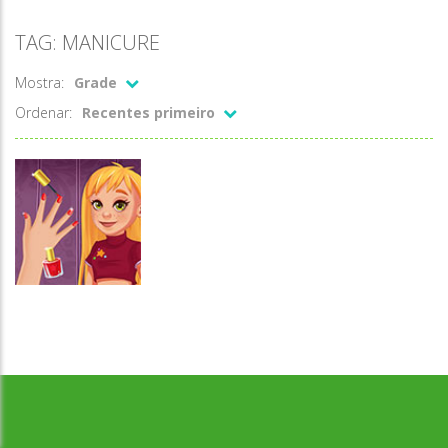
TAG: MANICURE
Mostra:
Grade
Ordenar:
Recentes primeiro
Passatempo
Nail Salon –
Desenvolvido por Jogos da Escola | sitejogosdaescola@gmail.com
Marie's Girl
Games