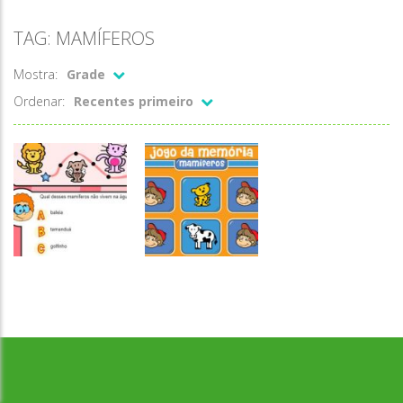
TAG: MAMÍFEROS
Mostra:
Grade
Ordenar:
Recentes primeiro
Desenvolvido por Jogos da Escola | sitejogosdaescola@gmail.com
Quiz Ciências
Memória
Quiz
Memória dos
mamíferos
mamíferos