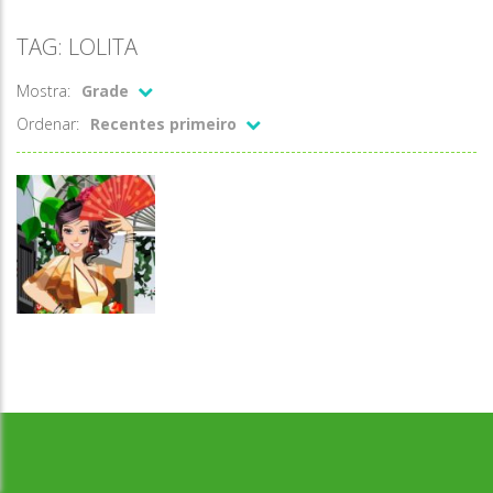
TAG: LOLITA
Mostra:
Grade
Ordenar:
Recentes primeiro
Desenvolvido por Jogos da Escola | sitejogosdaescola@gmail.com
Passatempo
Lolita dancing
girl