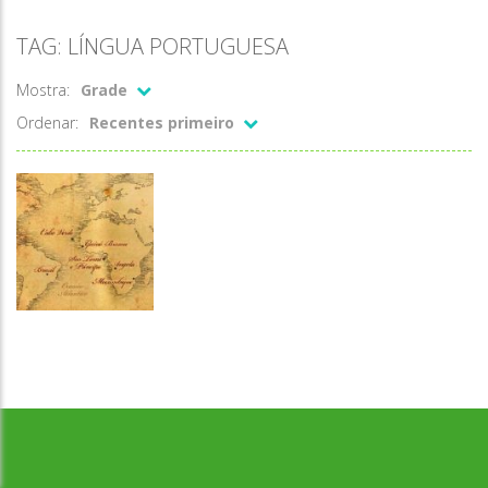
TAG: LÍNGUA PORTUGUESA
Mostra:
Grade
Ordenar:
Recentes primeiro
História e
Desenvolvido por Jogos da Escola | sitejogosdaescola@gmail.com
Geografia
No rastro
Português