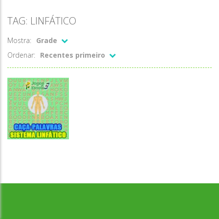
TAG: LINFÁTICO
Mostra:
Grade
Ordenar:
Recentes primeiro
Caça-palavras
Caça-palavras
Desenvolvido por Jogos da Escola | sitejogosdaescola@gmail.com
Sistema
linfático