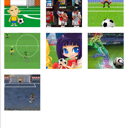
Atividades
Coordenação
Português e
Motora
Matemática
Passatempo
Chute no alvo
Goool
Funny soccer
Passatempo
Jogador de
Passatempo
Passatempo
Crazy Freekick
Rugby
Penalidades
Passatempo
Copa do
Passatempo
Passatempo
mundo de
Girls go
Copa de
futebol
soccer
futebol