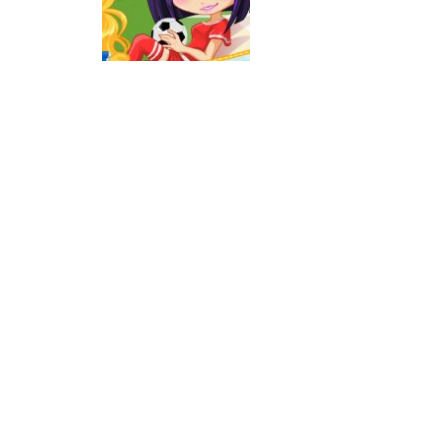
Passatempo
Girls go soccer