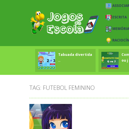
ASSOCIAR
ESCRITA
MEMÓRI
RACIOCÍ
Tabuada divertida
Com
..
ou j 
TAG: FUTEBOL FEMININO