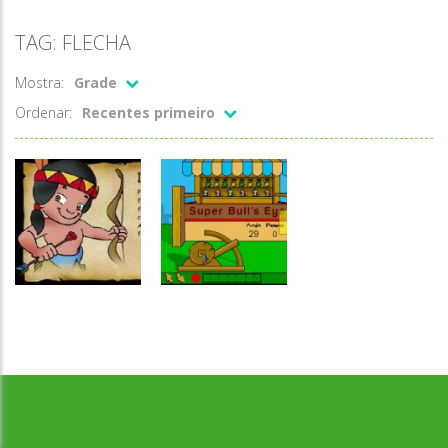
TAG: FLECHA
Mostra:
Grade
Ordenar:
Recentes primeiro
Desenvolvido por Jogos da Escola | sitejogosdaescola@gmail.com
Passatempo
Números
Arco e flecha
Acerte o alvo