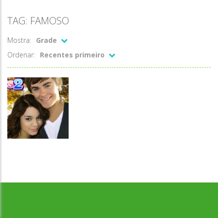
TAG: FAMOSO
Mostra:
Grade
Ordenar:
Recentes primeiro
Desenvolvido por Jogos da Escola | sitejogosdaescola@gmail.com
Passatempo
Casal famoso