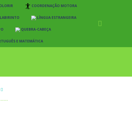
OLORIR
COORDENAÇÃO MOTORA
LABIRINTO
LÍNGUA ESTRANGEIRA
PO
QUEBRA-CABEÇA
RTUGUÊS E MATEMÁTICA