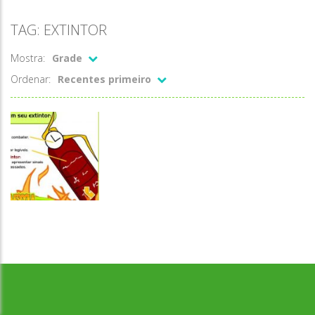
TAG: EXTINTOR
Mostra:
Grade
Ordenar:
Recentes primeiro
Desenvolvido por Jogos da Escola | sitejogosdaescola@gmail.com
Trânsito
Extintor de
incêndio