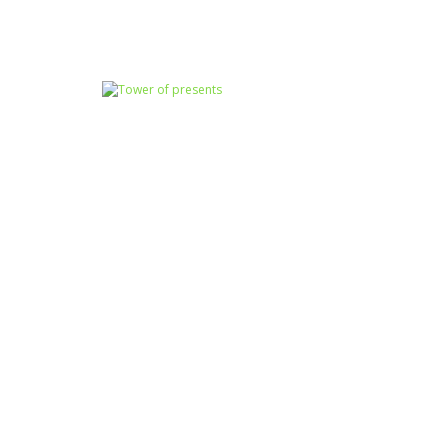
Coordenação
Raciocínio Lógico
Motora
Cat Sorter Puzzle
Torre
Passatempo
Tower of
presents