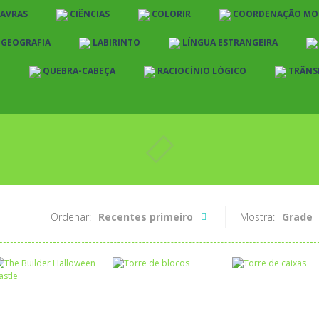
LAVRAS
CIÊNCIAS
COLORIR
COORDENAÇÃO MO
E GEOGRAFIA
LABIRINTO
LÍNGUA ESTRANGEIRA
O
QUEBRA-CABEÇA
RACIOCÍNIO LÓGICO
TRÂNS
Ordenar:
Recentes primeiro
Mostra:
Grade