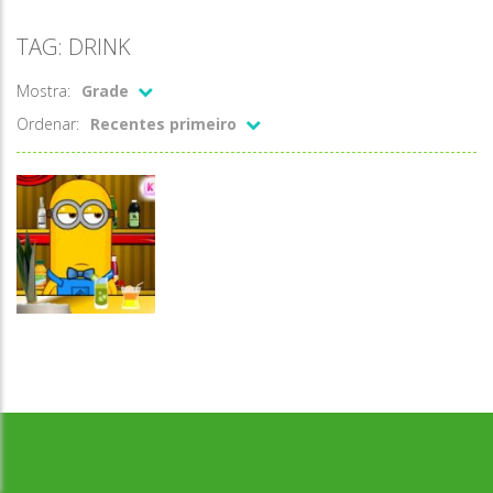
TAG: DRINK
Mostra:
Grade
Ordenar:
Recentes primeiro
Desenvolvido por Jogos da Escola | sitejogosdaescola@gmail.com
Passatempo
Minions
bartender