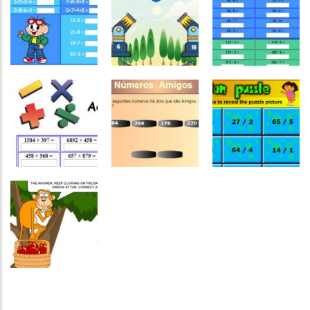
Português e
Português e
Matemática
Matemática
Matemática
Jogo de
do Homem
Quatro
matemática I
Aranha
operações
Atividades
Português e
Atividades
Matemática
Números
Português e
Calcular com a
Canhões dos
Matemática
Mônica
números
Dividindo
Atividades
Português e
Matemática
Números
Números
Olimpíadas de
Números
Divisão da
Matemática
amigos
Dora