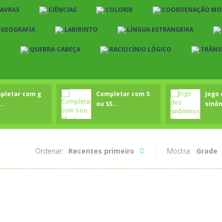
LAVRAS
CIÊNCIAS
COLORIR
COORDENAÇÃO MO
E GEOGRAFIA
LABIRINTO
LÍNGUA ESTRANGEIRA
O
QUEBRA-CABEÇA
RACIOCÍNIO LÓGICO
TRÂNS
pletar com g
Completar com S
Jogo 
..
ou SS ..
sinôn
Ordenar:
Recentes primeiro
Mostra:
Grade