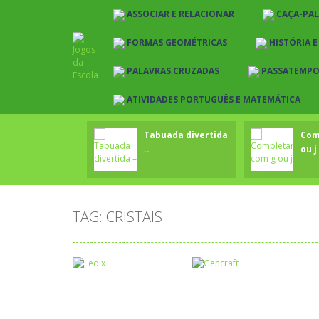
ASSOCIAR E RELACIONAR
CAÇA-PA
FORMAS GEOMÉTRICAS
HISTÓRIA 
PALAVRAS CRUZADAS
PASSATEMP
ATIVIDADES PORTUGUÊS E MATEMÁTICA
Tabuada divertida
Com
..
ou j 
TAG: CRISTAIS