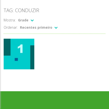
TAG: CONDUZIR
Mostra:
Grade
Ordenar:
Recentes primeiro
Coordenação
Desenvolvido por Jogos da Escola | sitejogosdaescola@gmail.com
Motora
Consuzir o
quadrado