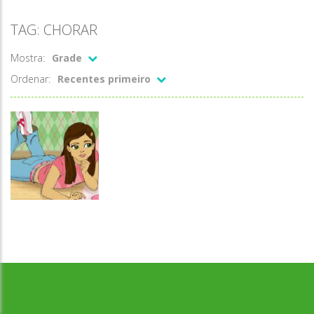
TAG: CHORAR
Mostra:
Grade
Ordenar:
Recentes primeiro
Desenvolvido por Jogos da Escola | sitejogosdaescola@gmail.com
Passatempo
Babysitting