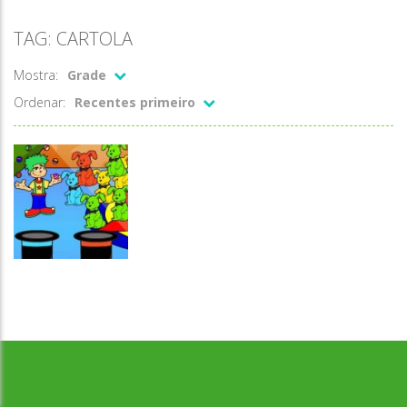
TAG: CARTOLA
Mostra:
Grade
Ordenar:
Recentes primeiro
Associar e
Desenvolvido por Jogos da Escola | sitejogosdaescola@gmail.com
Relacionar
Coelho na
cartola