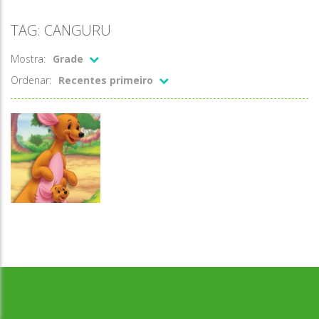
TAG: CANGURU
Mostra:
Grade
Ordenar:
Recentes primeiro
Desenvolvido por Jogos da Escola | sitejogosdaescola@gmail.com
Quebra-
cabeça
Canguru