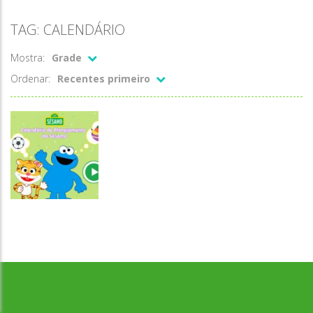
TAG: CALENDÁRIO
Mostra:
Grade
Ordenar:
Recentes primeiro
Associar e
Relacionar
Calendário de
Desenvolvido por Jogos da Escola | sitejogosdaescola@gmail.com
Planejamento
da Sésamo