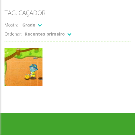
TAG: CAÇADOR
Mostra:
Grade
Ordenar:
Recentes primeiro
Raciocínio
Desenvolvido por Jogos da Escola | sitejogosdaescola@gmail.com
Lógico
Caçador de
tesouros