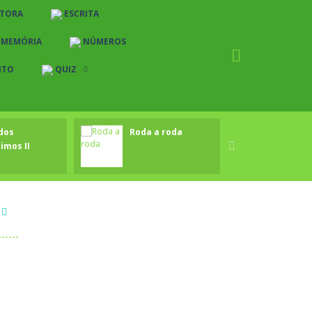
TORA
ESCRITA
MEMÓRIA
NÚMEROS
ITO
QUIZ
Quiz História e Geografia
Quiz Português
Quiz Matemática
Quiz Ciências
dos
Roda a roda
Compl
imos II

ou RR .