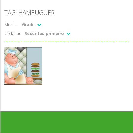
TAG: HAMBÚGUER
Mostra:
Grade
Ordenar:
Recentes primeiro
Associar e
Desenvolvido por Jogos da Escola | sitejogosdaescola@gmail.com
Relacionar
Montando
hambúrguer