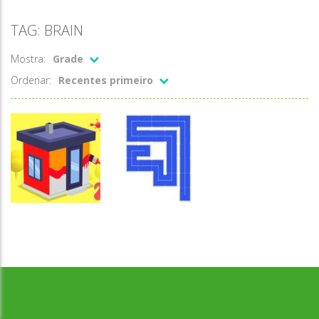
TAG: BRAIN
Mostra:
Grade
Ordenar:
Recentes primeiro
Desenvolvido por Jogos da Escola | sitejogosdaescola@gmail.com
Raciocínio
Colorir
Lógico
Pinte a casa 2
Preencher