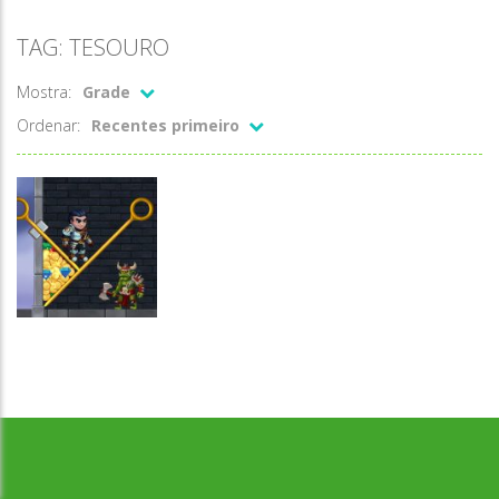
TAG: TESOURO
Mostra:
Grade
Ordenar:
Recentes primeiro
Desenvolvido por Jogos da Escola | sitejogosdaescola@gmail.com
Raciocínio
Lógico
Ajude o Herói