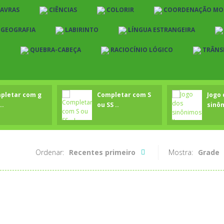
LAVRAS
CIÊNCIAS
COLORIR
COORDENAÇÃO MO
E GEOGRAFIA
LABIRINTO
LÍNGUA ESTRANGEIRA
O
QUEBRA-CABEÇA
RACIOCÍNIO LÓGICO
TRÂNS
pletar com g
Completar com S
Jogo 
..
ou SS ..
sinôn
Ordenar:
Recentes primeiro
Mostra:
Grade