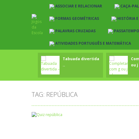
ASSOCIAR E RELACIONAR
CAÇA-PA
FORMAS GEOMÉTRICAS
HISTÓRIA 
PALAVRAS CRUZADAS
PASSATEMP
ATIVIDADES PORTUGUÊS E MATEMÁTICA
Tabuada divertida
Com
..
ou j 
TAG: REPÚBLICA