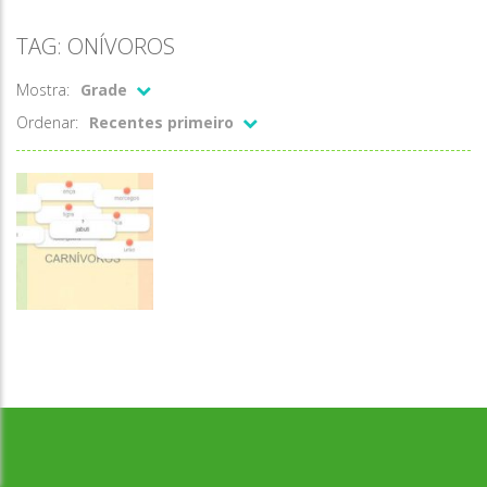
TAG: ONÍVOROS
Mostra:
Grade
Ordenar:
Recentes primeiro
Ciências
Herbívoro,
Desenvolvido por Jogos da Escola | sitejogosdaescola@gmail.com
Carnívoro e
Onívoro