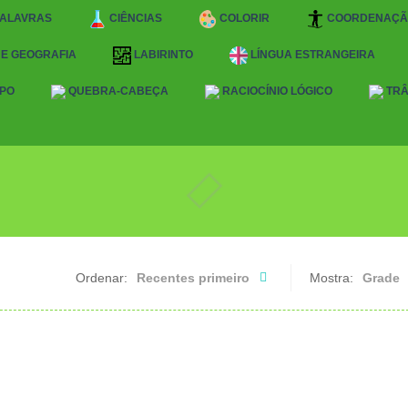
PALAVRAS
CIÊNCIAS
COLORIR
COORDENAÇÃ
 E GEOGRAFIA
LABIRINTO
LÍNGUA ESTRANGEIRA
PO
QUEBRA-CABEÇA
RACIOCÍNIO LÓGICO
TRÂ
Ordenar:
Recentes primeiro
Mostra:
Grade