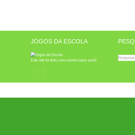
JOGOS DA ESCOLA
PESQ
Escrita
Letras maiúsculas
e minúsculas
Pesquisar
Este site foi feito com carinho para você!
por: