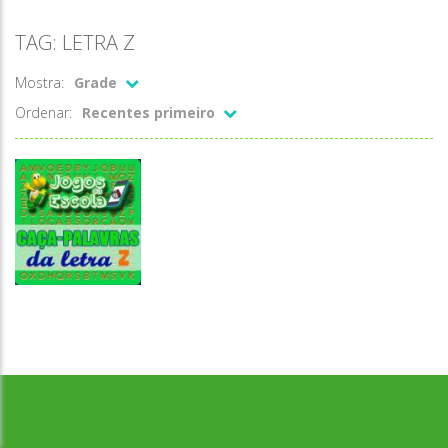
TAG: LETRA Z
Mostra:
Grade
Ordenar:
Recentes primeiro
Desenvolvido por Jogos da Escola | sitejogosdaescola@gmail.com
Caça-palavras
Caça-palavras
da letra Z