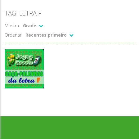
TAG: LETRA F
Mostra:
Grade
Ordenar:
Recentes primeiro
Desenvolvido por Jogos da Escola | sitejogosdaescola@gmail.com
Caça-palavras
Caça-palavras
da letra F