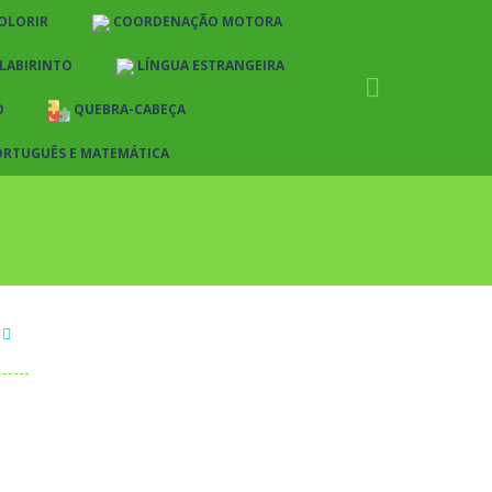
OLORIR
COORDENAÇÃO MOTORA
LABIRINTO
LÍNGUA ESTRANGEIRA
O
QUEBRA-CABEÇA
ORTUGUÊS E MATEMÁTICA