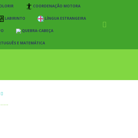
OLORIR
COORDENAÇÃO MOTORA
LABIRINTO
LÍNGUA ESTRANGEIRA
PO
QUEBRA-CABEÇA
RTUGUÊS E MATEMÁTICA