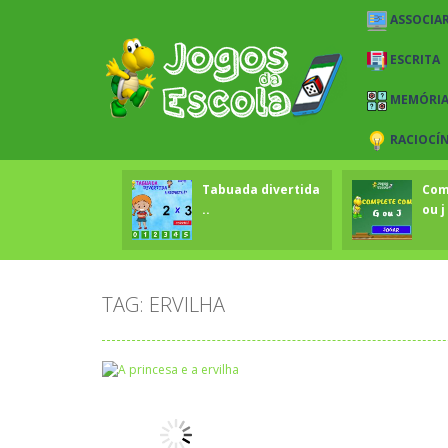
ASSOCIAR
ESCRITA
MEMÓRI
RACIOCÍ
Tabuada divertida
Com
..
ou j 
TAG: ERVILHA