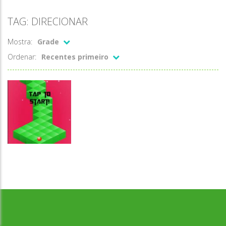
TAG: DIRECIONAR
Mostra:
Grade
Ordenar:
Recentes primeiro
Desenvolvido por Jogos da Escola | sitejogosdaescola@gmail.com
Passatempo
Zball
Christimas