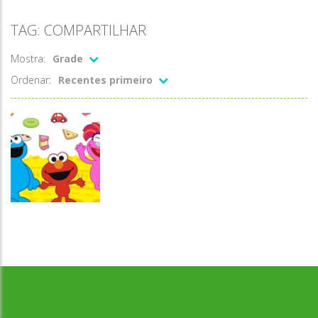
TAG: COMPARTILHAR
Mostra:
Grade
Ordenar:
Recentes primeiro
Associar e
Desenvolvido por Jogos da Escola | sitejogosdaescola@gmail.com
Relacionar
Compartilhar
é divertido