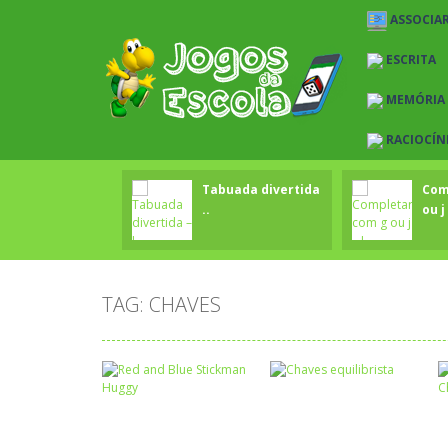
ASSOCIAR
ESCRITA
MEMÓRIA
RACIOCÍN
Tabuada divertida
Com
..
ou j 
TAG: CHAVES