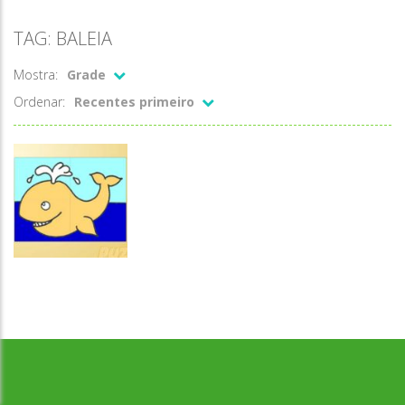
TAG: BALEIA
Mostra:
Grade
Ordenar:
Recentes primeiro
Desenvolvido por Jogos da Escola | sitejogosdaescola@gmail.com
Quebra-
cabeça
Baleia