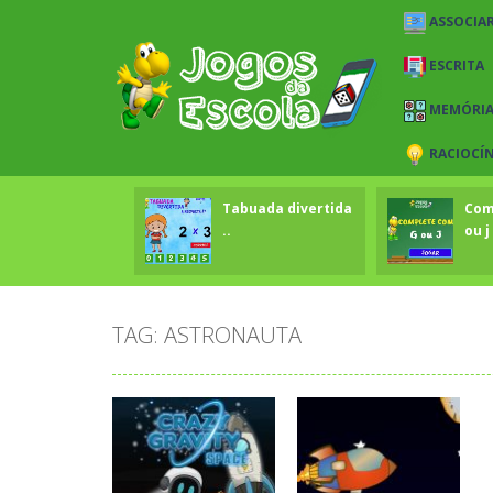
ASSOCIAR
ESCRITA
MEMÓRI
RACIOCÍ
Tabuada divertida
Com
..
ou j 
TAG: ASTRONAUTA