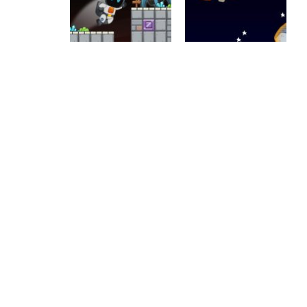
Passatempo
Passatempo
Crazy Gravity
Resgate no
Space
espaço