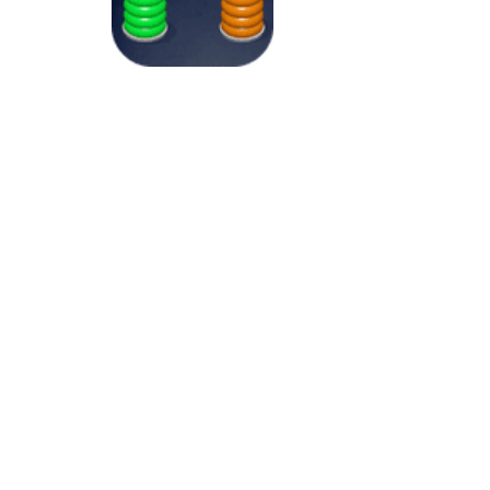
Raciocínio Lógico
Torre de Hanói
Colorida