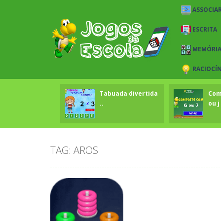
ASSOCIAR
ESCRITA
MEMÓRI
RACIOCÍ
Tabuada divertida
Com
..
ou j 
TAG: AROS